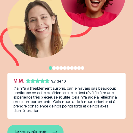
obtenons un score ou des résultats. Je ne savais pas qu'on
pouvait obtenir autant d'informations à partir des tests, ni
que cela serait aussi intéressant et pratique.
N.U.
9.2 de 10
En vérité, au début, je pensais que cette expérience ne me
serait pas utile, mais elle m'a aidé à réaliser que j'ai
certaines faiblesses que je dois améliorer pour pouvoir
progresser sur le plan académique et professionnel. Elle a
coïncidé avec presque tous les aspects et m'a bien défini qui
je suis vraiment. Le fait que d'autres personnes proches de
moi m'aient évalué me fait réfléchir davantage sur la façon
d'améliorer progressivement toutes mes faiblesses.
M.M.
9.7 de 10
Ça m'a agréablement surpris, car je n'avais pas beaucoup
confiance en cette expérience et elle s'est révélée être une
expérience très précieuse et utile. Cela m'a aidé à réfléchir à
mes comportements. Cela nous aide à nous orienter et à
prendre conscience de nos points forts et de nos axes
d'amélioration.
J.A.
8.7 de 10
Je veux réussir