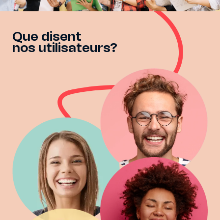
Que disent
nos utilisateurs?
A.G.
8.6 de 10
Les résultats ont été, dans l'ensemble, ceux auxquels je
m'attendais. Cependant, ils m'ont apporté de nombreux
aspects que je n'avais pas pris en compte auparavant,
reflétant des aspects que je n'avais pas pris en compte à
propos de moi-même. Cela confirme que j'ai fait les bons
choix pour ma formation, car je commence une nouvelle
étape et je m'engage à améliorer mes faiblesses.
M.G.
9.7 de 10
Je me suis identifiée aux résultats, même dans des aspects
auxquels je n'avais pas pensé. Je savais que j'avais des
aspects à améliorer, et cela m'a aidé à savoir comment les
améliorer. Je pensais que ce serait un test comme
beaucoup d'autres que nous avons passés et où nous